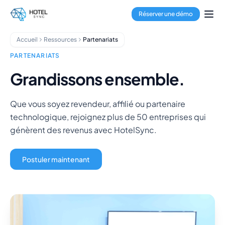
Aller au contenu principal
Gestion immobilière
Réserver une démo
Gestionnaire de canaux
Moteur de réservation
Accueil
Ressources
Partenariats
Traitement des paiements
Centre multi-établissements
PARTENARIATS
GuestApp
Grandissons ensemble.
Application de ménage
Hôtels
Que vous soyez revendeur, affilié ou partenaire
Auberges de jeunesse
technologique, rejoignez plus de 50 entreprises qui
Hôtels en copropriété
génèrent des revenus avec HotelSync.
Locations de vacances
Gestionnaires immobiliers
À propos
Postuler maintenant
Intégrations
FAQ
Blog
Partenariats
HotelSync EDU