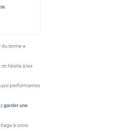
tre
er du terme
«
on hésite à les
aussi performantes
ez
garder une
ntage à votre