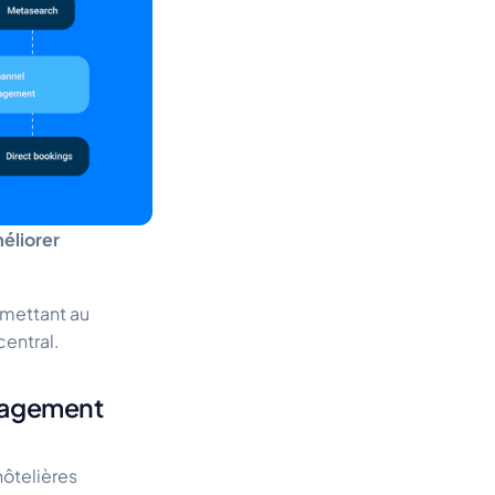
méliorer
rmettant au
central.
anagement
ôtelières