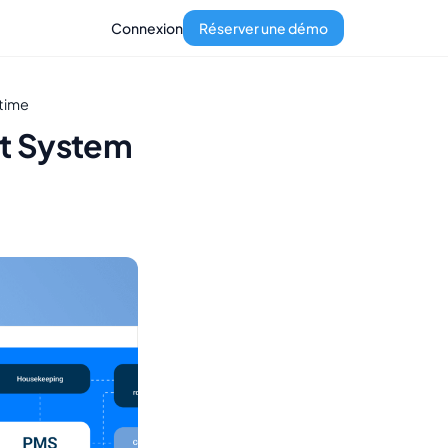
Connexion
Réserver une démo
ltime
t System