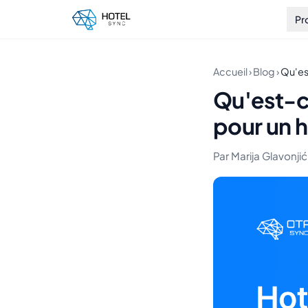
Pr
Accueil
›
Blog
›
Qu'es
Qu'est-c
pour un h
Par Marija Glavonjić