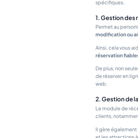
spécifiques.
1. Gestion des 
Permet au personne
modification ou a
Ainsi, cela vous ai
réservation fiable
De plus, non seule
de réserver en lig
web.
2. Gestion de l
Le module de réce
clients, notamme
Il gère également
et les attractions 