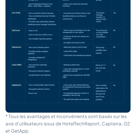
* Tous les avantages et inconvénients sont basés sur les
avis d'utilisateurs issus de HotelTechReport, Capterra, G2
et GetApp.