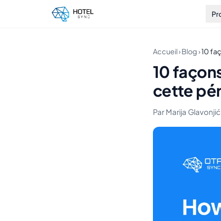
Pr
Accueil
›
Blog
›
10 faç
10 façons
cette pér
Par Marija Glavonjić 