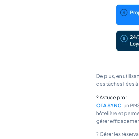
De plus, en utilis
des tâches liées à 
? Astuce pro :
OTA SYNC
, un PM
hôtelière et perm
gérer efficacemen
? Gérer les réserva