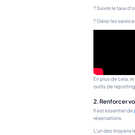
? Suivre le taux 
? Gérer les service
En plus de cela, l
outils de reporti
2. Renforcer vo
Il est essentiel de
réservations.
L'un des moyens le