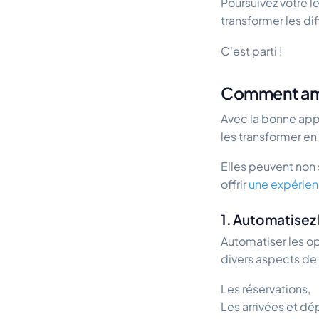
Poursuivez votre l
transformer les di
C'est parti !
Comment améli
Avec la bonne appr
les transformer en
Elles peuvent non 
offrir
une expérien
1. Automatisez 
Automatiser les opé
divers aspects de l
Les réservations,
Les arrivées et dé