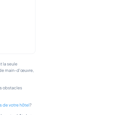
t la seule
e de main-d'œuvre,
es obstacles
 de votre hôtel
?