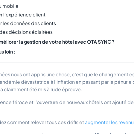
au mobile
r l'expérience client
r les données des clients
 des décisions éclairées
liorer la gestion de votre hôtel avec OTA SYNC ?
s loin :
nnées nous ont appris une chose, c'est que le changement es
andémie dévastatrice à l'inflation en passant par la pénuri
r a clairement été mis à rude épreuve.
rence féroce et l'ouverture de nouveaux hôtels ont ajouté d
z comment relever tous ces défis et
augmenter les revenus