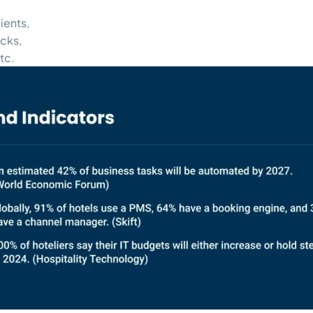
lients,
ocks,
tc.