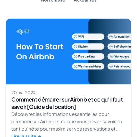
20 mai 2024
Comment démarrer sur Airbnb et ce qu'il faut
savoir [Guide de location]
Découvrez les informations essentielles pour
démarrer sur Airbnb et ce que vous devez savoir en
tant qu'hôte pour maximiser vos réservations et
garantir la satisfaction de vos voyageurs.
Lire la suite →