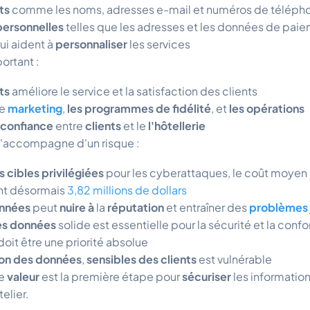
ts
comme les noms, adresses e-mail et numéros de téléph
personnelles
telles que les adresses et les données de pai
ui aident à
personnaliser
les services
ortant :
ts
améliore le service et la satisfaction des clients
le
marketing
,
les programmes de fidélité
, et
les opérations
confiance
entre
clients
et le
l'hôtellerie
 s'accompagne d'un risque :
s cibles privilégiées
pour les cyberattaques, le coût moyen 
nt désormais
3,82 millions de dollars
onnées
peut
nuire à
la
réputation
et entraîner des
problèmes 
es données
solide est essentielle pour la sécurité et la conf
doit être une priorité absolue
on des données
,
sensibles des clients
est vulnérable
te
valeur
est la première étape pour
sécuriser
les informatio
elier.