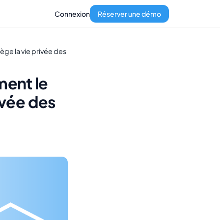
Connexion
Réserver une démo
ège la vie privée des
ment le
ivée des