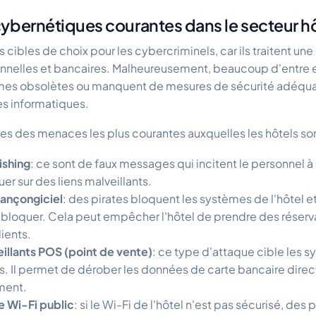
ybernétiques courantes dans le secteur hô
s cibles de choix pour les cybercriminels, car ils traitent un
nelles et bancaires. Malheureusement, beaucoup d'entre eu
es obsolètes ou manquent de mesures de sécurité adéquate
tes informatiques.
es des menaces les plus courantes auxquelles les hôtels son
ishing
: ce sont de faux messages qui incitent le personnel à
er sur des liens malveillants.
rançongiciel
: des pirates bloquent les systèmes de l'hôtel e
ébloquer. Cela peut empêcher l'hôtel de prendre des réserv
lients.
eillants POS (point de vente)
: ce type d'attaque cible les s
s. Il permet de dérober les données de carte bancaire dire
ment.
e Wi-Fi public
: si le Wi-Fi de l'hôtel n'est pas sécurisé, des