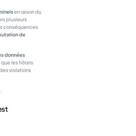
minels
en raison du
rs plusieurs
es conséquences
putation de
des données
s
que les hôtels
des violations
.
est