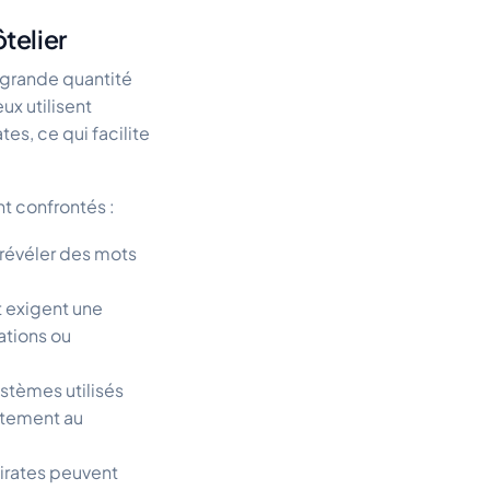
telier
e grande quantité
x utilisent
s, ce qui facilite
t confrontés :
 révéler des mots
t exigent une
ations ou
ystèmes utilisés
ctement au
 pirates peuvent