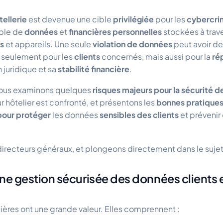
tellerie
est devenue une cible
privilégiée
pour les
cybercri
ble de
données
et
financières personnelles
stockées à trave
s
et appareils. Une seule
violation de données
peut avoir d
 seulement pour les
clients
concernés, mais aussi pour la
ré
on juridique et sa
stabilité financière
.
 nous examinons quelques
risques majeurs pour la sécurité 
r hôtelier est confronté, et présentons les
bonnes pratique
pour protéger
les données
sensibles des clients
et prévenir 
irecteurs généraux, et plongeons directement dans le sujet
une gestion sécurisée des données clients 
ières ont une grande valeur. Elles comprennent :