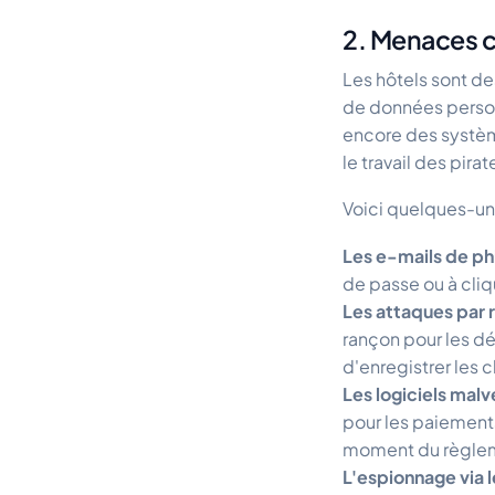
2. Menaces c
Les hôtels sont de
de données person
encore des systèm
le travail des pira
Voici quelques-un
Les e-mails de ph
de passe ou à cliqu
Les attaques par 
rançon pour les d
d'enregistrer les c
Les logiciels malv
pour les paiement
moment du règle
L'espionnage via l