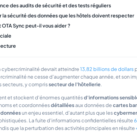
nce des audits de sécurité et des tests réguliers
sur la sécurité des données que les hôtels doivent respecter
OTA Sync peut-il vous aider ?
ciale
lecture
a cybercriminalité devrait atteindre
13,82 billions de dollars
p
rcriminalité ne cesse d'augmenter chaque année, et son impa
s secteurs, y compris
secteur de l'hôtellerie
.
tent et stockent d'énormes quantités
d'informations sensible
es noms et coordonnées
détaillées
aux données de
cartes ba
s données
un enjeu essentiel, d'autant plus que les
cyberme
phistiquées. La fuite d'informations confidentielles résulte
dis que la perturbation des activités principales en résulte