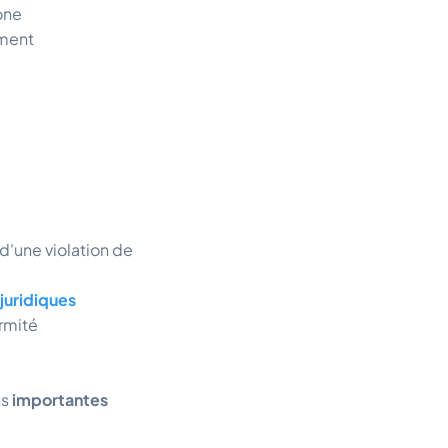
one
ement
d'une violation de
juridiques
ormité
ns
importantes