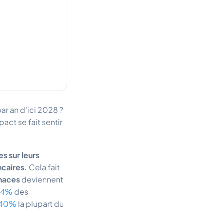
ar an d'ici 2028 ?
ct se fait sentir
s sur leurs
ncaires.
Cela fait
naces
deviennent
64%
des
40%
la plupart du