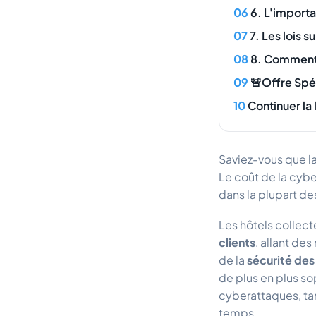
6. L'importa
7. Les lois 
8. Comment 
🚨Offre Spé
Continuer la 
Saviez-vous
que l
Le coût de la cybe
dans la plupart de
Les hôtels collec
clients
, allant d
de la
sécurité de
de plus en plus so
cyberattaques, tan
temps.