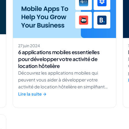
27 juin 2024
6 applications mobiles essentielles
pour développer votre activité de
location hôtelière
Découvrez les applications mobiles qui
peuvent vous aider à développer votre
activité de location hôtelière en simplifiant
vos opérations, en améliorant l'expérience
Lire la suite →
client et en maximisant vos revenus.