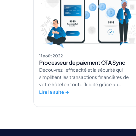
11 août 2022
Processeur de paiement OTA Sync
Découvrez l'efficacité et la sécurité qui
simplifient les transactions financières de
votre hôtel en toute fluidité grâce au
processeur de paiement d'OTA Sync.
Lire la suite →