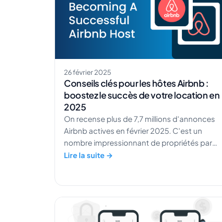
26 février 2025
Conseils clés pour les hôtes Airbnb :
boostez le succès de votre location en
2025
On recense plus de 7,7 millions d'annonces
Airbnb actives en février 2025. C'est un
nombre impressionnant de propriétés parmi
lesquelles choisir, plus important même que
Lire la suite →
la population de Hong Kong. Comment
VOTRE location pourrait-elle se démarquer
face à un tel chiffre ? Vous êtes au bon
endroit pour améliorer la visibilité de votre
propriété. Avec ce […]